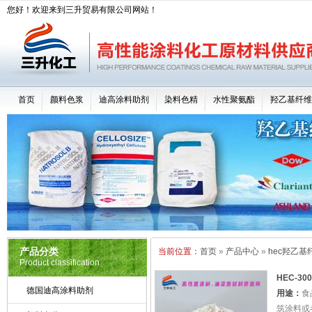
您好！欢迎来到三升贸易有限公司网站！
首页
颜料色浆
迪高涂料助剂
染料色精
水性聚氨酯
羟乙基纤维
产品分类
当前位置：
首页
»
产品中心
»
hec羟乙基
Product classification
HEC-3
德国迪高涂料助剂
素增稠剂
用途：
食
筑涂料或