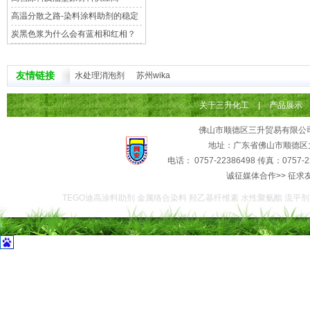
佛山三升贸易
高温分散之路-染料涂料助剂的稳定
性
炭黑色浆为什么会有蓝相和红相？
友情链接
水处理消泡剂
苏州wika
关于三升化工
|
产品展示
佛山市顺德区三升贸易有限公
地址：广东省佛山市顺德区大
电话： 0757-22386498 传真：0757-2
诚征媒体合作>> 征求
TEGO迪高涂料助剂 金属络合染料 羟乙基纤维素 水性聚氨酯 流平剂