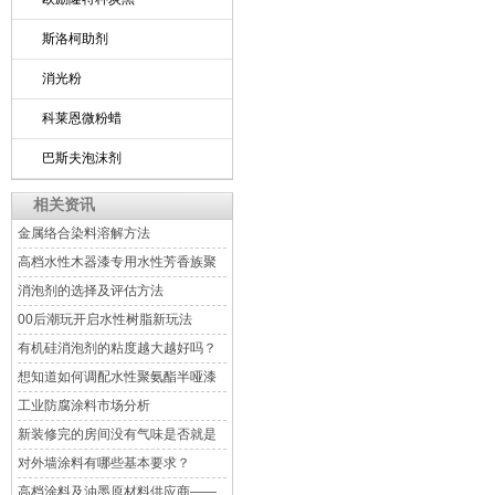
斯洛柯助剂
消光粉
科莱恩微粉蜡
巴斯夫泡沫剂
相关资讯
金属络合染料溶解方法
高档水性木器漆专用水性芳香族聚
氨酯树脂 PU-3206
消泡剂的选择及评估方法
00后潮玩开启水性树脂新玩法
有机硅消泡剂的粘度越大越好吗？
想知道如何调配水性聚氨酯半哑漆
吗
工业防腐涂料市场分析
新装修完的房间没有气味是否就是
安全的呢？
对外墙涂料有哪些基本要求？
高档涂料及油墨原材料供应商——