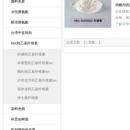
颜料色浆
功能与优
日化级标
水性聚氨酯
分散、保
醇溶聚氨酯
了解详情
台湾中亚助剂
记录总数：2 | 页数：1
hec羟乙基纤维素
好威羟乙基纤维素
科莱恩羟乙基纤维素hec
陶氏羟乙基纤维素hec
泸州北方羟乙基纤维素hec
亚跨龙羟乙基纤维素
伊士曼纤维素
染料色精
科思创树脂
欧励隆特种炭黑