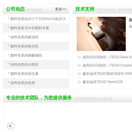
公司动态
技术支持
更多>>
DYNAMIC
TECHNICAL SUPPO
*
颜料色浆粒径小于1000nm与粒径大
于1000nm会带来哪些影响
*
颜料色浆当中的颜料含量
*
涂料色浆的耐温性
*
颜料色浆的耐光性
*
颜料色浆的耐酸碱性
迪高920消泡剂（TEGO Airex 9
*
涂料色浆的分散性
迪高825消泡剂（TEGO Foamex
*
颜料色浆的固含量
赢创迪高TEGO基材润湿剂 400
赢创迪高TEGO Twin4100
*
涂料色浆的色相
专业的技术团队，为您提供服务
ENTERPRISES ALBUM