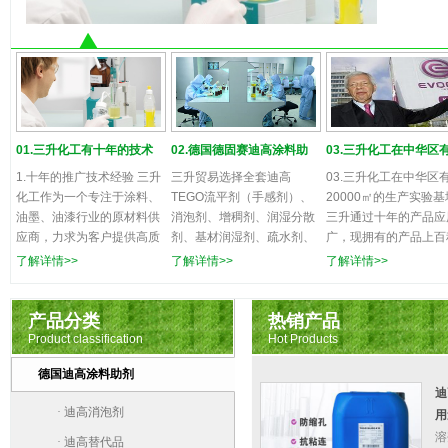
02
02.德国德固赛迪高涂料助剂供应商的技术支持
0
01.三升化工有十年的技术
02.德国德固赛迪高涂料助
03.三升化工在中华区
三升贸
经验，为您提供服务
剂供应商的技术支持
20000㎡的生产实验基
1.十年的推广技术经验 三升
三升贸易选择全套迪高
03.三升化工在中华区
剂、防
化工作为一个专注于涂料、
TEGO流平剂（手感剂）、
20000㎡的生产实验基
不断的
油墨、油漆行业的原材料供
消泡剂、增稠剂、润湿分散
三升通过十年的产品应
应商，力求为客户提供高质
剂、基材润湿剂、疏水剂、
广，现拥有的产品上百
量的产品和良好的售后服
防涂鸦树脂等，以满足客户
由于应用广泛，产品繁
了解详情>>
了解详情>>
了解详情>>
务。 三升化工团队通过专
日新月异的需求。迪高注重
三升化工选择华南广东
业应用实操与专业推广的结
开发研究与资源环保，追求
关翁源县建设了2万平
合，能专业、熟悉、快速的
经济实惠。不断的更新产品
米的生产研发和实验测
产品分类
热销产品
解决客户产品问题，并在处
来带动市场，确保了迪高在
地。在珠三角的佛山、
Product classification
Hot Products
理客户问题的时候慎重周
助剂行业的地位。
山、江门分别设有仓库
德国迪高涂料助剂
密，让我们的客户放心、省
于满足全国各地客户的
迪
心、开心。
及物流配送问题。
·
迪高消泡剂
用
溶
·
迪高替代品