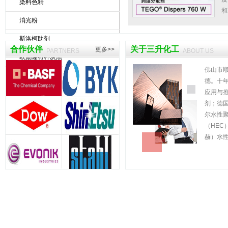
染料色精
和
消光粉
斯洛柯助剂
合作伙伴
关于三升化工
更多>>
PARTNERS
ABOUT US
欧励隆特种炭黑
佛山市
德。十
应用与
剂；德
尔水性
（HE
赫）水
纳米水