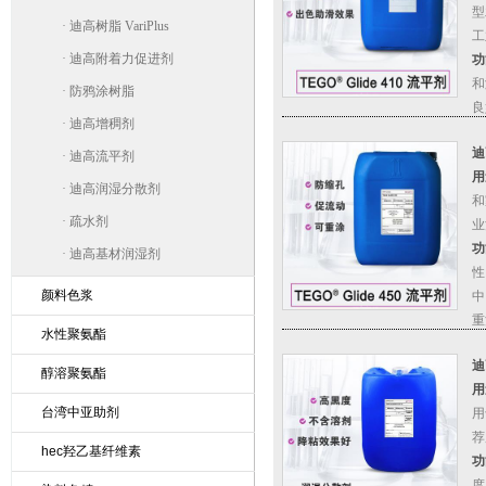
型
·
迪高树脂 VariPlus
工
·
迪高附着力促进剂
功
和
·
防鸦涂树脂
良
·
迪高增稠剂
中
迪
滑
·
迪高流平剂
用
·
迪高润湿分散剂
和
·
疏水剂
业
功
·
迪高基材润湿剂
性
颜料色浆
中
重
水性聚氨酯
迪
醇溶聚氨酯
湿
用
台湾中亚助剂
用
荐
hec羟乙基纤维素
功
度